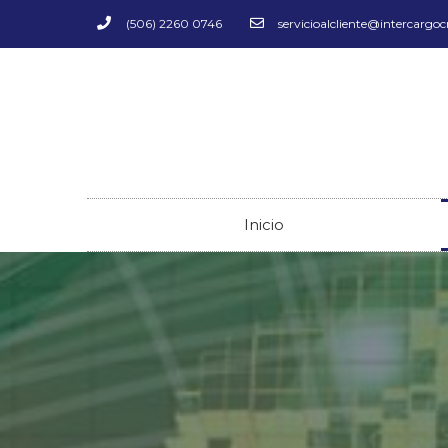
(506) 2260 0746
servicioalcliente@intercargo
Inicio